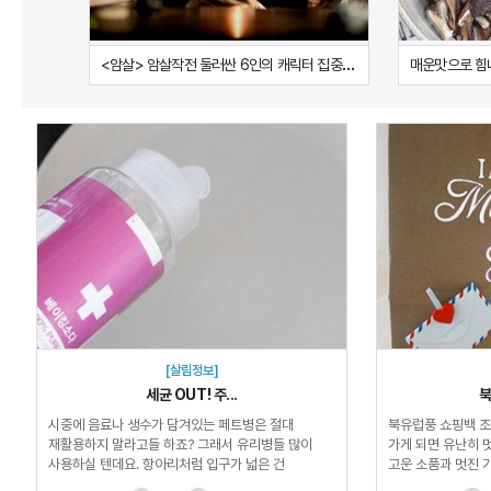
<암살> 암살작전 둘러싼 6인의 캐릭터 집중 분석!
정리대
[살림정보]
세균 OUT! 주...
북
시중에 음료나 생수가 담겨있는 페트병은 절대
북유럽풍 쇼핑백 
재활용하지 말라고들 하죠? 그래서 유리병들 많이
가게 되면 유난히 
사용하실 텐데요. 항아리처럼 입구가 넓은 건
고운 소품과 멋진 
괜찮지만 입구가 좁은...
인테리어의 꽃...