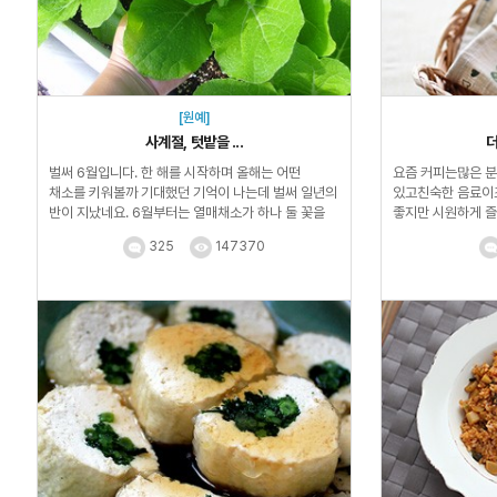
[원예]
사계절, 텃밭을 ...
더
벌써 6월입니다. 한 해를 시작하며 올해는 어떤
요즘 커피는많은 분
채소를 키워볼까 기대했던 기억이 나는데 벌써 일년의
있고친숙한 음료이죠
반이 지났네요. 6월부터는 열매채소가 하나 둘 꽃을
좋지만 시원하게 즐기
피우고 열...
325
147370