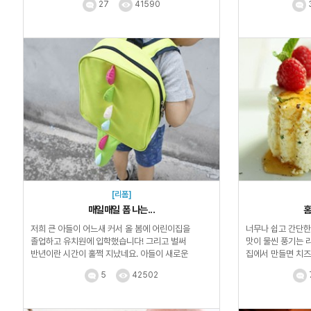
27
41590
[리폼]
매일매일 폼 나는...
홈
저희 큰 아들이 어느새 커서 올 봄에 어린이집을
너무나 쉽고 간단한
졸업하고 유치원에 입학했습니다! 그리고 벌써
맛이 물씬 풍기는 
반년이란 시간이 훌쩍 지났네요. 아들이 새로운
집에서 만들면 치즈
유치원에 입학하면서 새...
리코타 치즈...
5
42502