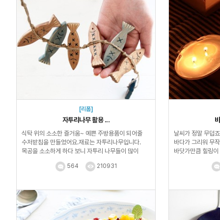
[리폼]
자투리나무 활용 ...
바
식탁 위의 소소한 즐거움~ 예쁜 주방용품이 되어줄
날씨가 정말 무덥죠
수저받침을 만들었어요.재료는 자투리나무입니다.
바다가 그리워 무작
목공을 소소하게 하다 보니 자투리 나무들이 많이
바닷가만큼 힐링이 
생기더라고요.버릴...
떠나는 여행이...
564
210931