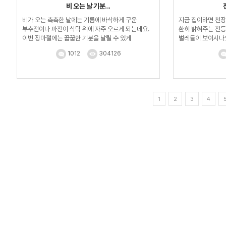
비 오는 날 기분...
비가 오는 촉촉한 날에는 기름에 바삭하게 구운
지금 집이라면 천장
부추전이나 파전이 식탁 위에 자주 오르게 되는데요.
환히 밝혀주는 전등
이번 장마철에는 꿉꿉한 기분을 날릴 수 있게
벌레들이 보이시나요?
상큼하게 부추 샐러...
1012
304126
1
2
3
4