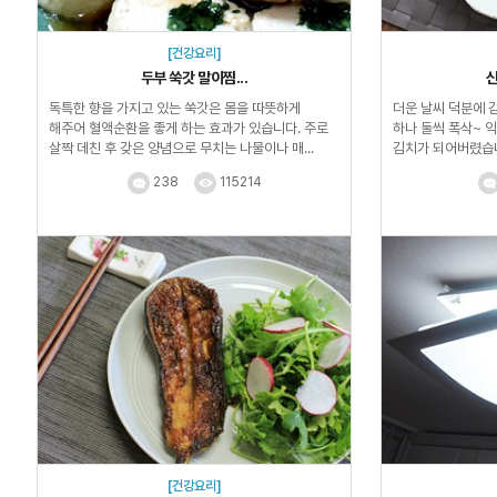
[건강요리]
두부 쑥갓 말이찜...
신
독특한 향을 가지고 있는 쑥갓은 몸을 따뜻하게
더운 날씨 덕분에
해주어 혈액순환을 좋게 하는 효과가 있습니다. 주로
하나 둘씩 폭삭~ 익
살짝 데친 후 갖은 양념으로 무치는 나물이나 매...
김치가 되어버렸습
분들 계신가...
238
115214
[건강요리]