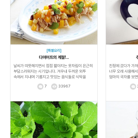
[특별요리]
다이어트의 계절!...
날씨가 따뜻해지면서 점점 짧아지는 옷차림이 은근히
친정에 갔다가 가져
부담스러워지는 시기입니다. 겨우내 두꺼운 외투
너무 오래 사용해서
속에서 지내며 기름지고 맛있는 음식들로 식탁을
엄마의 국자를 보면
채웠다면...
추억...
7
33967