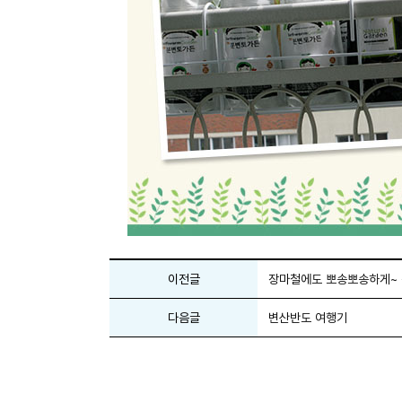
이전글
장마철에도 뽀송뽀송하게~ 
다음글
변산반도 여행기