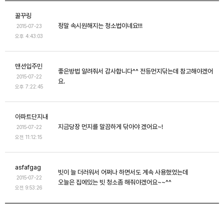
꿀꾸링
정말 속시원해지는 청소법이네요!!!
2015-07-23
오후 4:43:03
맨션입주민
좋은방법 알려줘서 감사합니다^^ 전등먼지닦는데 참고해야겠어
2015-07-22
요.
오후 7:22:45
아파트단지내
지금당장 먼지를 말끔하게 닦아야 겠어요~!
2015-07-22
오전 11:12:15
asfafgag
빗이 늘 더러워서 어쩌나 하면서도 계속 사용했었는데
2015-07-22
오늘은 집에있는 빗 청소좀 해줘야겠어요~~^^
오전 9:53:26