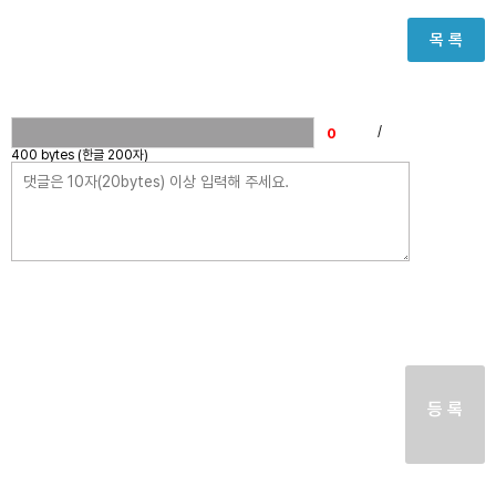
목 록
/
400 bytes (한글 200자)
등 록