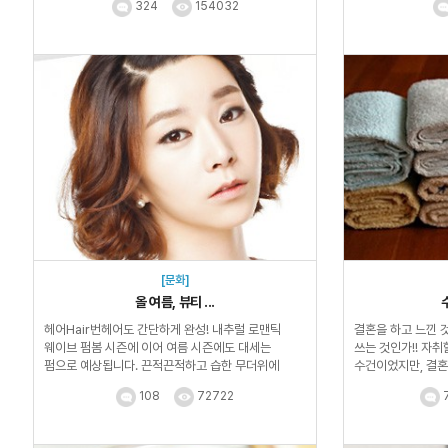
324
154032
[문화]
올 여름, 뷰티 ...
헤어Hair번헤어도 간단하게 완성! 내추럴 로맨틱
결혼을 하고 느낀 것
웨이브 펌봄 시즌에 이어 여름 시즌에도 대세는
쓰는 것인가!! 자취
펌으로 예상됩니다. 끈적끈적하고 습한 무더위에
수건이었지만, 결혼 
뜨거운 드라이기의 ...
108
72722