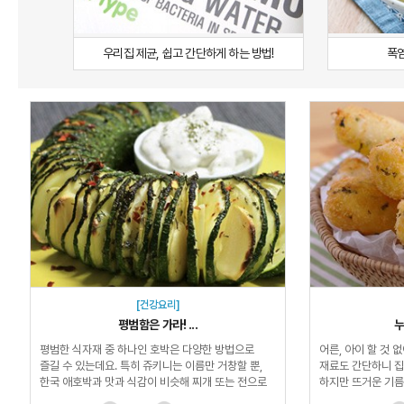
우리집 제균, 쉽고 간단하게 하는 방법!
폭염
[건강요리]
평범함은 가라! ...
누
평범한 식자재 중 하나인 호박은 다양한 방법으로
어른, 아이 할 것 
즐길 수 있는데요. 특히 쥬키니는 이름만 거창할 뿐,
재료도 간단하니 집
한국 애호박과 맛과 식감이 비슷해 찌개 또는 전으로
하지만 뜨거운 기름
즐길 수...
실패하...