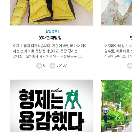
[살림정보]
못다 한 패딩 점...
이제 여름이 다가왔습니다. 계절이 바뀔 때마다 해야
머지않아 바캉스 시
하는 것이 바로 옷장 정리인데요. 옷장 정리는
필수품, 바로 바로
끝내셨나요? 혹시 세탁하지 않은 겨울옷들을 그...
작년에 신던 쪼리가
작년 ...
6
35107