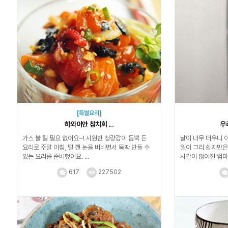
[특별요리]
하와이안 참치회 ...
우
가스 불 킬 필요 없어요~! 시원한 청량감이 듬뿍 든
날이 너무 더우니 
요리로 주말 아침, 덜 깬 눈을 비비면서 뚝딱 만들 수
일이 그리 쉽지만은
있는 요리를 준비했어요. ...
시간이 많아진 엄마
쉽게 짜증내...
617
227502