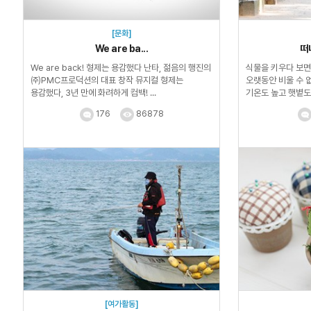
[문화]
We are ba...
떠
We are back! 형제는 용감했다 난타, 젊음의 행진의
식물을 키우다 보면
㈜PMC프로덕션의 대표 창작 뮤지컬 형제는
오랫동안 비울 수 
용감했다, 3년 만에 화려하게 컴백! ...
기온도 높고 햇볕도
금방 마르거든...
176
86878
[여가활동]