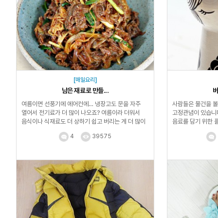
[매일요리]
남은 재료로 만들...
버
여름이면 선풍기에 에어컨에… 냉장고도 문을 자주
사람들은 물건을 볼
열어서 전기료가 더 많이 나오죠? 여름이라 더워서
고정관념이 있습니다
음식이나 식재료도 더 상하기 쉽고 버리는 게 더 많이
음료를 담기 위한 
생깁니다....
관점을...
4
39575