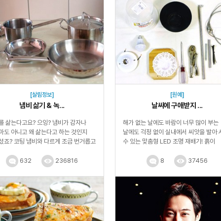
[살림정보]
[원예]
냄비 삶기 & 녹...
날씨에 구애받지 ...
를 삶는다고요? 으잉? 냄비가 감자나
해가 없는 날에도 바람이 너무 많이 부는
마도 아니고 왜 삶는다고 하는 것인지
날에도 걱정 없이 실내에서 씨앗을 발아 
셨죠? 코팅 냄비와 다르게 조금 번거롭고
수 있는 맞춤형 LED 조명 재배기! 흙이
지만 언제나 ...
없어도 수경재배로 키울 수 있기 ...
632
236816
8
37456