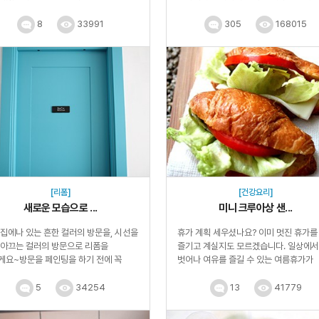
기도 합니다. ...
채소를 수경재배로 키우는 방법...
8
33991
305
168015
[리폼]
[건강요리]
새로운 모습으로 ...
미니 크루아상 샌...
 집에나 있는 흔한 컬러의 방문을, 시선을
휴가 계획 세우셨나요? 이미 멋진 휴가를
잡아끄는 컬러의 방문으로 리폼을
즐기고 계실지도 모르겠습니다. 일상에서
게요~방문을 페인팅을 하기 전에 꼭
벗어나 여유를 즐길 수 있는 여름휴가가
셔야 할 점이 있어요. 흔히 가정에...
아닐지라도 어디로...
5
34254
13
41779