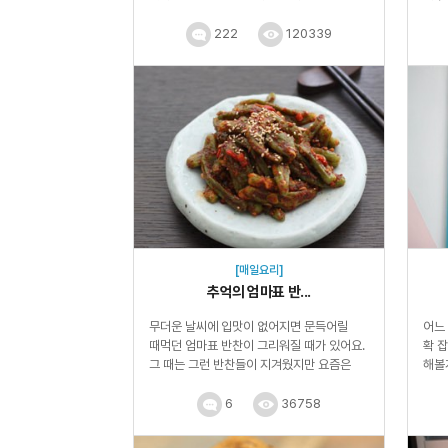
친정엄마의 초고추...
시기이
222
120339
[매일요리]
추억의 엄마표 반...
무더운 날씨에 입맛이 없어지면 문득어릴
어느
때먹던 엄마표 반찬이 그리워질 때가 있어요.
확 
그 때는 그런 반찬들이 지겨웠지만 요즘은
해볼
정말 없어서 못 먹는 반찬이 ...
알아두
6
36758