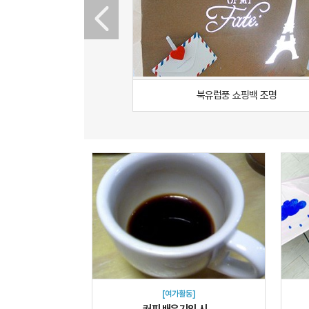
운 소고기 국밥 & 햄초밥
북유럽풍 쇼핑백 조명
[여가활동]
커피 배우기의 시...