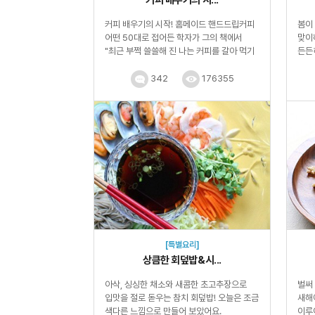
커피 배우기의 시작! 홈메이드 핸드드립커피
봄이
어떤 50대로 접어든 학자가 그의 책에서
맞이
"최근 부쩍 쓸쓸해 진 나는 커피를 갈아 먹기
든든
시작했다...
제일 
342
176355
[특별요리]
상큼한 회덮밥&시...
아삭, 싱싱한 채소와 새콤한 초고추장으로
벌써 
입맛을 절로 돋우는 참치 회덮밥! 오늘은 조금
새해
색다른 느낌으로 만들어 보았어요.
이루