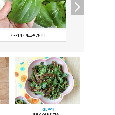
시원하게~ 채소 수경재배
절약의 시작! 저
[건강요리]
우리아이 건강간식...