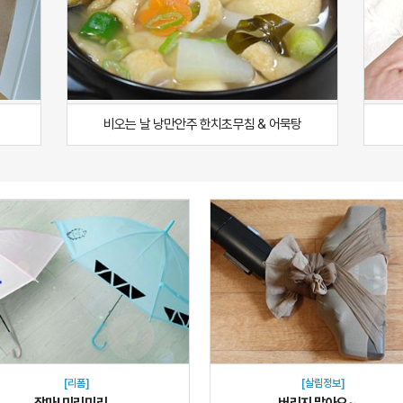
비오는 날 낭만안주 한치초무침 & 어묵탕
[리폼]
[살림정보]
장마! 미리미리 ...
버리지 말아요~ ...