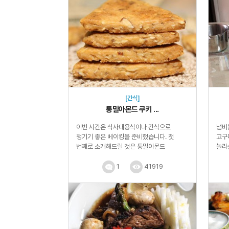
[간식]
통밀아몬드 쿠키 ...
이번 시간은 식사대용식이나 간식으로
냄비
챙기기 좋은 베이킹을 준비했습니다. 첫
고구
번째로 소개해드릴 것은 통밀아몬드
놀라
쿠키입니다. 조금 더 건강하게 먹을 수 있게
불편하
통밀 특...
1
41919