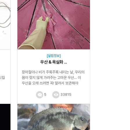
[살림정보]
우산 & 욕실화 ...
장마철이나 비가 주룩주룩 내리는 날, 우리의
시킬
몸이 젖지 않게 가려주는 고마운 우산… 이
우산을 오래 쓰려면 꼭! 말려서 보관해야
해요. 물...
5
33815