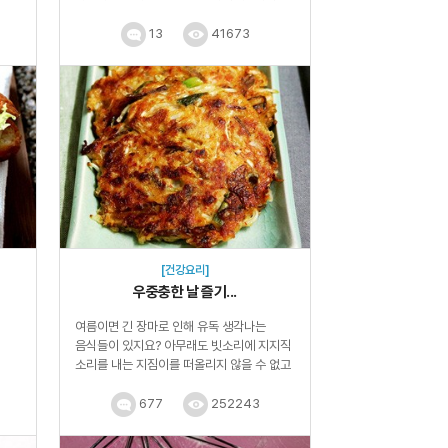
세금이 빠져 시중보다 저렴한 가격...
13
41673
[건강요리]
우중충한 날 즐기...
여름이면 긴 장마로 인해 유독 생각나는
음식들이 있지요? 아무래도 빗소리에 지지직
소리를 내는 지짐이를 떠올리지 않을 수 없고
야들야들 쫀득한 수...
677
252243