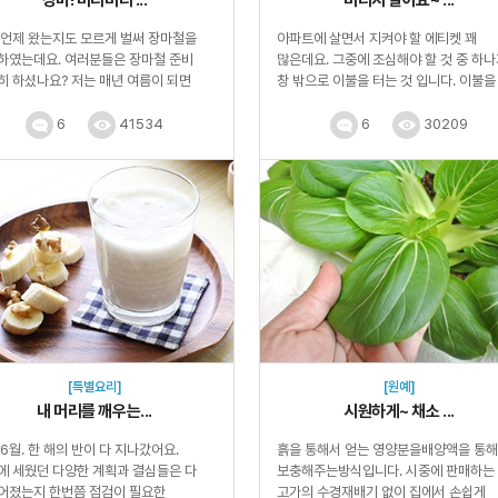
 언제 왔는지도 모르게 벌써 장마철을
아파트에 살면서 지켜야 할 에티켓 꽤
하였는데요. 여러분들은 장마철 준비
많은데요. 그중에 조심해야 할 것 중 하
히 하셨나요? 저는 매년 여름이 되면
창 밖으로 이불을 터는 것 입니다. 이불을
많이 구매하게 되는 것이 바로 우산...
털고 햇살에 말리면 정말 속 시원하...
6
41534
6
30209
[특별요리]
[원예]
내 머리를 깨우는...
시원하게~ 채소 ...
6월. 한 해의 반이 다 지나갔어요.
흙을 통해서 얻는 영양분을배양액을 통해
에 세웠던 다양한 계획과 결심들은 다
보충해주는방식입니다. 시중에 판매하는
어졌는지 한번쯤 점검이 필요한
고가의 수경재배기 없이 집에서 손쉽게