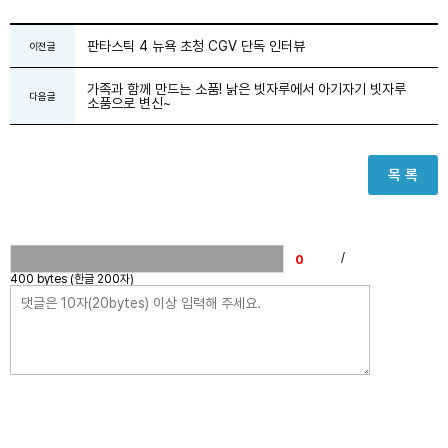
판타스틱 4 뉴욕 초청 CGV 단독 인터뷰
이전글
가족과 함께 만드는 소품! 낡은 빗자루에서 아기자기 빗자루
다음글
소품으로 변신~
목 록
/
400 bytes (한글 200자)