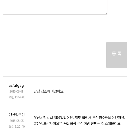
등 록
asfafgag
당장 청소해아겠어요.
2015-08-11
오전 10:54:05
맨션입주민
우산세척방법 처음알았어요. 저도 집에서 우산청소해봐야겠어요.
2015-08-05
좋은정보감사해요^^ 욕실화랑 우산이랑 한번씩 청소해볼래요.
오후 6:22:40