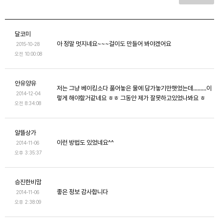
달코미
아 정말 멋지네요~~~걸이도 만들어 봐야겠어요
2015-10-28
오전 10:00:08
안유양유
저는 그냥 베이킹소다 풀어놓은 물에 담가놓기만햇었는데.........이
2014-12-04
렇게 해야할거같네요 ㅎㅎ 그동안 제가 잘못하고있었나봐요 ㅎ
오전 8:34:08
알뜰상가
이런 방법도 있었네요^^
2014-11-06
오후 3:35:37
승진한비맘
좋은 정보 감사합니다
2014-11-06
오후 2:38:09