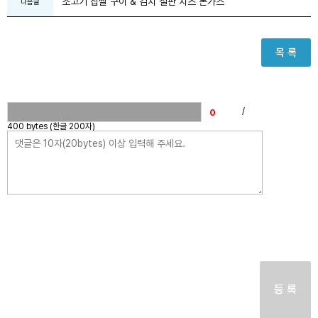
소고기 찹쌀 구이 & 김치 철판 치즈 돈가스
다음글
목 록
/
400 bytes (한글 200자)
등 록