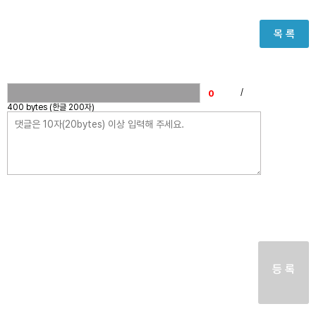
목 록
/
400 bytes (한글 200자)
등 록