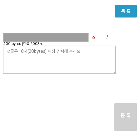
목 록
/
400 bytes (한글 200자)
등 록