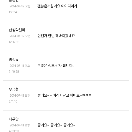
황정현
괜찮은거같네요 아이디어가
2014-07-12 오전
1:20:48
산성막걸리
언젠가 한번 해봐야겠네요
2014-07-12 오전
12:17:21
밍깅뇨
ㅈ좋은 정보 감사 합니다..
2014-07-11 오후
7:49:28
우금철
좋네요~~ 버리지말고 퇴비로~ㅋㅋㅋ
2014-07-11 오후
6:11:10
나무얌
좋네요~ 좋네요~ 좋네요~
2014-07-11 오후
4:33:03