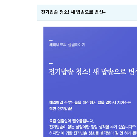
전기밥솥 청소! 새 밥솥으로 변신~