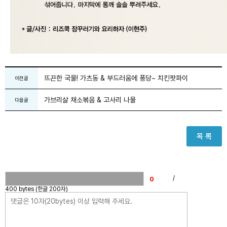
뜨끈한 국물! 가츠동 & 부드러움에 퐁당~ 치킨팟파이
이전글
가브리살 채소볶음 & 고사리 나물
다음글
목 록
/
400 bytes (한글 200자)