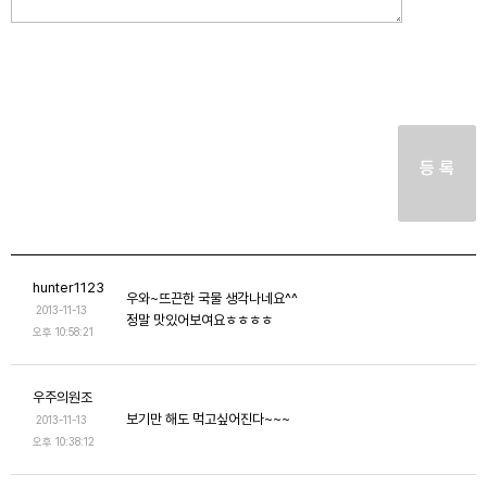
등 록
hunter1123
우와~뜨끈한 국물 생각나네요^^
2013-11-13
정말 맛있어보여요ㅎㅎㅎㅎ
오후 10:58:21
우주의원조
보기만 해도 먹고싶어진다~~~
2013-11-13
오후 10:38:12