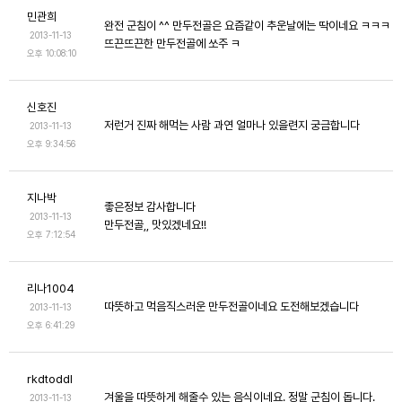
민관희
완전 군침이 ^^ 만두전골은 요즘같이 추운날에는 딱이네요 ㅋㅋㅋ
2013-11-13
뜨끈뜨끈한 만두전골에 쏘주 ㅋ
오후 10:08:10
신호진
저런거 진짜 해먹는 사람 과연 얼마나 있을련지 궁금합니다
2013-11-13
오후 9:34:56
지나박
좋은정보 감사합니다
2013-11-13
만두전골,, 맛있겠네요!!
오후 7:12:54
리나1004
따뜻하고 먹음직스러운 만두전골이네요 도전해보겠습니다
2013-11-13
오후 6:41:29
rkdtoddl
겨울을 따뜻하게 해줄수 있는 음식이네요. 정말 군침이 돕니다.
2013-11-13