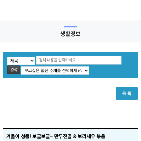
생활정보
검색
목 록
겨울이 성큼! 보글보글~ 만두전골 & 보리새우 볶음