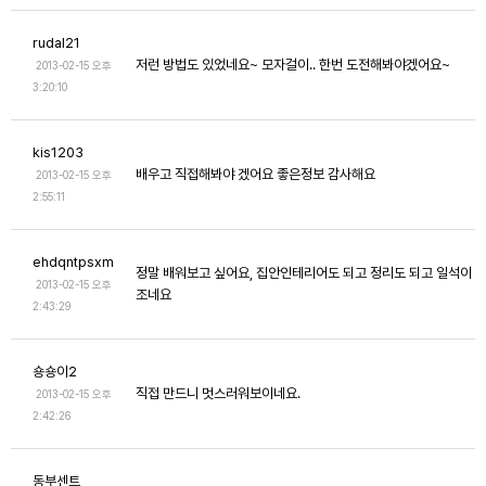
rudal21
저런 방법도 있었네요~ 모자걸이.. 한번 도전해봐야겠어요~
2013-02-15 오후
3:20:10
kis1203
배우고 직접해봐야 겠어요 좋은정보 감사해요
2013-02-15 오후
2:55:11
ehdqntpsxm
정말 배워보고 싶어요, 집안인테리어도 되고 정리도 되고 일석이
2013-02-15 오후
조네요
2:43:29
숑숑이2
직접 만드니 멋스러워보이네요.
2013-02-15 오후
2:42:26
동부센트