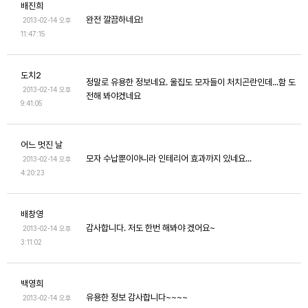
배진희
완전 깔끔하네요!
2013-02-14 오후
11:47:15
도치2
정말로 유용한 정보네요. 울집도 모자들이 처치곤란인데...함 도
2013-02-14 오후
전해 봐야겠네요
9:41:05
어느 멋진 날
모자 수납뿐이아니라 인테리어 효과까지 있네요...
2013-02-14 오후
4:20:23
배창영
감사합니다. 저도 한번 해봐야 겠어요~
2013-02-14 오후
3:11:02
백영희
유용한 정보 감사합니다~~~~
2013-02-14 오후