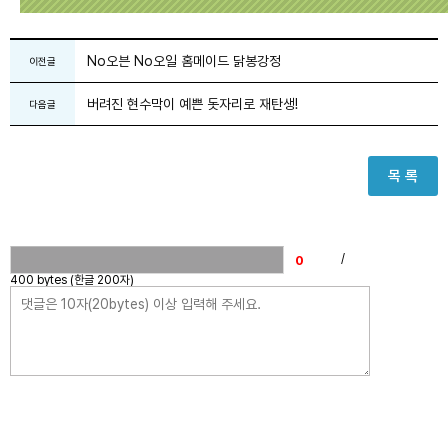
No오븐 No오일 홈메이드 닭봉강정
이전글
버려진 현수막이 예쁜 돗자리로 재탄생!
다음글
목 록
/
400 bytes (한글 200자)