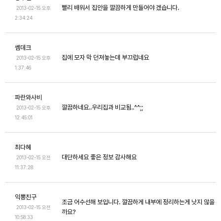
빨리 배워서 집안을 깔끔하게 만들어야 겠습니다.
2013-02-15 오후
2:34:24
쎔데크
집에 모자 막 던져놓는데 부끄럽네요
2013-02-15 오후
1:37:46
파란와사비
깔끔하네요..우리집과 비교됨..^^;;
2013-02-15 오후
12:45:01
최다혜
대단하세요 좋은 정보 감사해요
2013-02-15 오전
11:37:28
익뽕친구
조금 어수선해 보입니다. 깔끔하게 내부에 정리하는게 낫지 않을
2013-02-15 오전
까요?
10:58:33