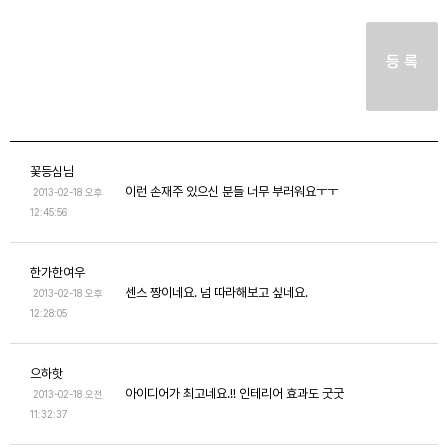
등 록
꽃등심님
이런 손재주 있으신 분들 너무 부러워요ㅜㅜ
2013-02-18 오후
12:45:56
한가한여우
센스 짱이네요. 넘 따라해보고 싶네요.
2013-02-18 오후
12:28:05
으하핫
아이디어가 최고네요.!! 인테리어 효과도 굿굿
2013-02-18 오전
11:32:37