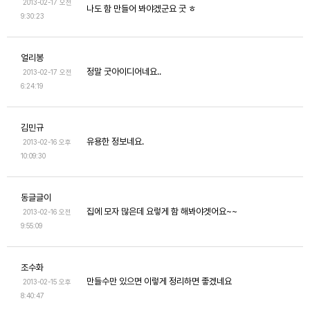
2013-02-17 오전
나도 함 만들어 봐야겠군요 굿 ㅎ
9:30:23
얼리봉
정말 굿아이디어네요..
2013-02-17 오전
6:24:19
김민규
유용한 정보네요.
2013-02-16 오후
10:09:30
동글글이
집에 모자 많은데 요렇게 함 해봐야겟어요~~
2013-02-16 오전
9:55:09
조수화
만들수만 있으면 이렇게 정리하면 좋겠네요
2013-02-15 오후
8:40:47