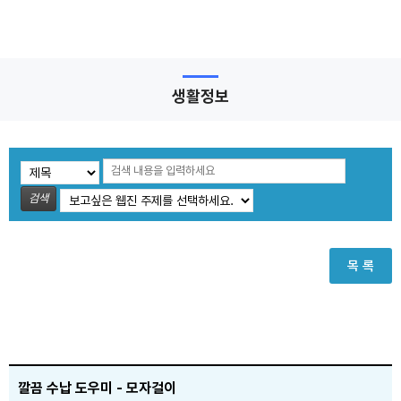
생활정보
검색
목 록
깔끔 수납 도우미 - 모자걸이