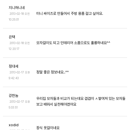
지니혀니네
미니 싸이즈로 만들어서 주방 용품 걸고 싶어요.
2013-02-18 오전
10:25:01
은택
모자걸이도 되고 인테리어 소품으로도 훌륭하네요^^
2013-02-18 오전
12:20:17
정대세
정말 좋은 정보네요..^^
2013-02-17 오후
9:42:43
강한놈
우리집 모자들과 비교가 되는데요 겹겹이 ㅅ쌓여져 있는 모자들
2013-02-17 오후
보고 배워서 실천해야겠어요
5:03:51
xodid
장식 옷걸이네요