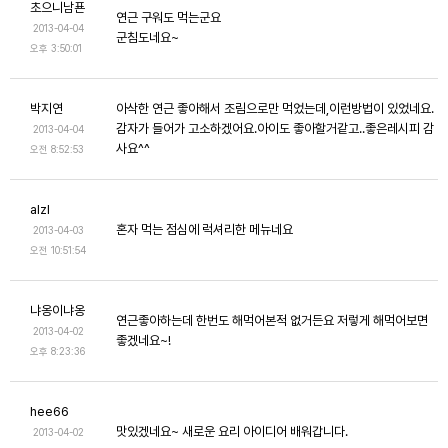
초으니남푠
연근 구워도 먹는군요
2013-04-04
군침도네요~
오후 3:50:01
박지연
아삭한 연근 좋아해서 조림으로만 먹었는데,이런방법이 있었네요.
감자가 들어가 고소하겠어요.아이도 좋아할거같고..좋은레시피 감
2013-04-04
사요^^
오전 8:52:53
alzl
혼자 먹는 점심에 럭셔리한 메뉴네요
2013-04-03
오전 10:51:54
냐옹이냐옹
연근좋아하는데 한번도 해먹어본적 없거든요 저렇게 해먹어보면
2013-04-02
좋겠네요~!
오후 8:23:36
hee66
맛있겠네요~ 새로운 요리 아이디어 배워갑니다.
2013-04-02