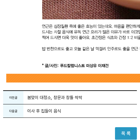
봄맞이 대청소, 창문과 창틀 싹싹
이전글
이사 후 집들이 음식
다음글
목 록