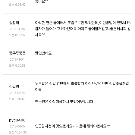
좋아요^^
오후 6:26:42
송창의
아삭한 연근 좋아해서 조림으로만 먹었는데,이런방법이 있었네요.
감자가 들어가 고소하겠어요.아이도 좋아할거같고..좋은레시피 감
2013-11-24
사요^^
오전 8:30:37
뚱뚜루뚱뚱
맛있겠네요.
2013-11-04
오후 5:30:52
두부밥은 정말 간단해서 출출할때 야식으로먹으면 정말좋을꺼같
김길영
아요
2013-09-30
오후 1:36:12
연근전은 아삭아삭하니 맛있어보입니다
pyc0406
연근감자전이 맛있겠네요~ 다음에 해봐야겠어요^^
2013-04-15
오전 10:57:30