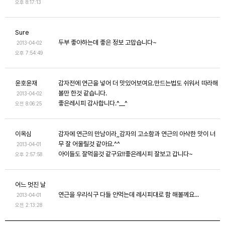
오후 8:17:13
Sure
두부 좋아하는데 좋은 정보 고맙습니다~
2013-04-02
오후 7:54:49
윤호윤재
감자전에 연근을 넣어 더 맛있어보여요.만드는법도 쉬워서 따라해
볼만 한것 같습니다.
2013-04-02
좋은레시피 감사합니다.^__^
오전 8:06:25
이옥심
감자에 연근의 만남이라,,감자의 고소함과 연근의 아삭한 맛이 너
무 잘 어울릴것 같아요.^^
2013-04-01
아이들도 잘먹을것 같구요!!좋은레시피 잘보고 갑니다~
오후 2:57:58
어느 멋진 날
연근을 우리식구 다들 안먹는데 레시피대로 함 해볼께요...
2013-04-01
오전 2:13:28