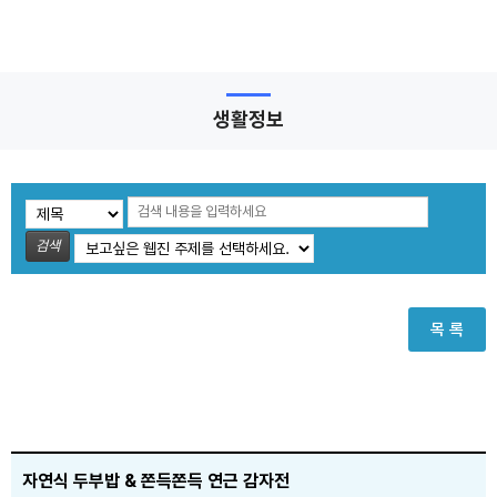
생활정보
검색
목 록
자연식 두부밥 & 쫀득쫀득 연근 감자전