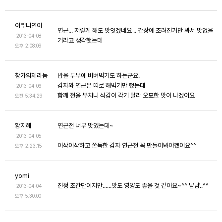
이뿌니연이
연근... 저렇게 해도 맛잇겠네요 .. 간장에 조려진거만 봐서 맛없을
2013-04-08
거라고 생각햇는데
오후 2:08:09
창가의제라늄
밥을 두부에 비벼먹기도 하는군요.
감자와 연근은 따로 해먹기만 했는데
2013-04-06
함께 전을 부치니 식감이 각기 달라 오묘한 맛이 나겠어요
오전 5:34:29
황지혜
연근전 너무 맛있는데~
2013-04-05
아삭아삭하고 쫀득한 감자 연근전 꼭 만들어봐야겠어요^^
오후 2:23:15
yomi
진정 초간단이지만......맛도 영양도 좋을 것 같아요~^^ 냠냠..^^
2013-04-04
오후 5:30:00