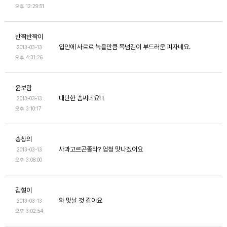
오후 12:29:51
반짝반짝이
입안에 사르르 녹을만큼 목넘김이 부드러운 피자네요.
2013-03-13
오후 4:31:26
윤보람
대단한 솜씨네요! !
2013-03-13
오후 3:10:17
송창의
사과고르곤졸라? 엄청 맛나겠어요
2013-03-13
오후 3:08:00
김형이
와 맛날 것 같아요
2013-03-13
오후 3:02:54