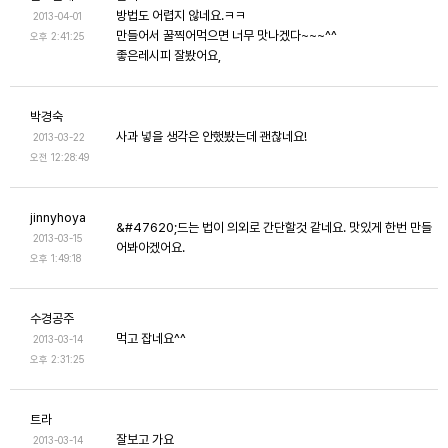
방법도 어렵지 않네요.ㅋㅋ
2013-04-01
만들어서 꿀찍어먹으면 너무 맛나겠다~~~^^
오후 2:41:25
좋은레시피 잘봤어요,
박경숙
사과 넣을 생각은 안했봤는데 괜찮네요!
2013-03-22
오전 12:28:49
jinnyhoya
&#47620;드는 법이 의외로 간단할것 같네요. 맛있게 한번 만들
2013-03-15
어봐아겠어요.
오후 1:49:18
수경공주
먹고 잡네요^^
2013-03-14
오후 2:31:25
트라
잘보고 가요
2013-03-14