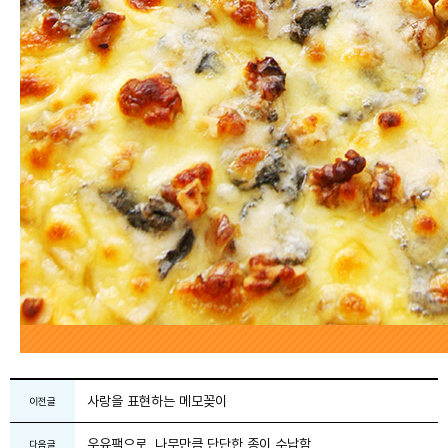
사랑을 표현하는 메모꽂이
이전글
우유팩으로, 나무만큼 단단한 종이 수납함
다음글