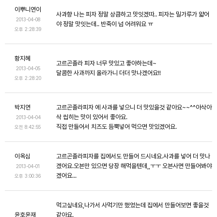
이뿌니연이
사과향 나는 피자 정말 상큼하고 맛잇겠따.. 피자는 밀가루가 얇어
2013-04-08
야 정말 맛잇는데.. 반죽이 넘 어려워요 ㅠ
오후 2:28:39
황지혜
고르곤졸라 피자 너무 맛있고 좋아하는데~
2013-04-05
달콤한 사과까지 올라가니 더더 맛나겠어요!!
오후 2:28:20
박지연
고르곤졸라피자 에 사과를 넣으니 더 맛있을것 같아요~~^^아삭아
삭 씹히는 맛이 있어서 좋아요.
2013-04-04
직접 만들어서 치즈도 듬뿍넣어 먹으면 맛있겠어요.
오전 8:42:55
이옥심
고르곤졸라피자를 집에서도 만들어 드시네요.사과를 넣어 더 맛나
겠어요.오븐만 있으면 당장 해먹을텐데,,ㅜㅜ 오븐사면 만들어봐야
2013-04-01
겠어요...
오후 3:00:36
먹고싶네요,나가서 사먹기만 했었는데 집에서 만들어보면 좋을것
윤호윤재
같아요.