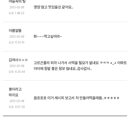
어둠속의 빛
영양 많고 맛있을것 같아요..
2013-03-09
오후 1:48:23
아름알뜰
화~~~먹고싶어라~
2013-03-09
오전 11:51:41
김여사ㅇㅅㅇ
고르곤졸라 피자 나가서 사먹을 필요가 없네요 ㅋㅋㅋ +_+ 아파트
2013-03-08
아이에 정말 좋은 정보 많네요..감사감사..
오후 4:25:44
봉이라고
하지요
음흐흐흐 이거 레시피 보고서 저 만들어먹을래욤..ㅎㅎㅎㅎㅎ
2013-03-08
오후 4:07:29