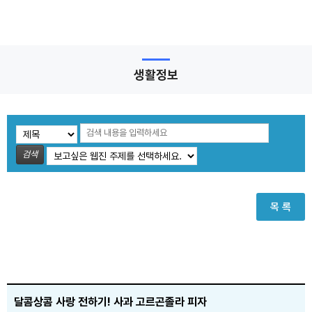
생활정보
검색
목 록
달콤상콤 사랑 전하기! 사과 고르곤졸라 피자