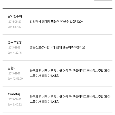
딸기빙수야
간단해서 집에서 만들어 먹을수 있겠네요~
2014-08-27
오전 8:57:10
뚱뚜루뚱뚱
좋은정보감사합니다 집에 만들어봐야겠어요
2013-11-15
오후 4:22:16
김형이
와우와우 너무너무 맛나겠어욤 꼭 만들어먹고프네욤....주말에 아
2013-11-11
그들이거 해줘야겠어욤
오후 12:52:09
sweetaj
와우와우 너무너무 맛나겠어욤 꼭 만들어먹고프네욤....주말에 아
2013-09-25
그들이거 해줘야겠어욤
오후 6:40:32