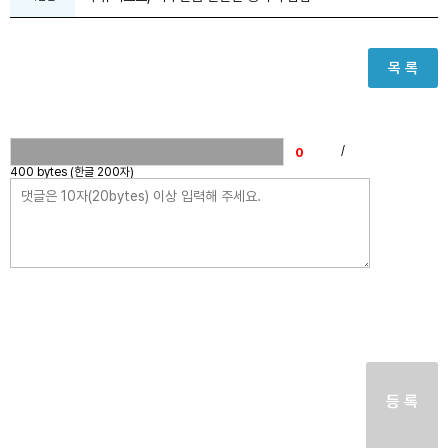
목 록
/
400 bytes (한글 200자)
등 록