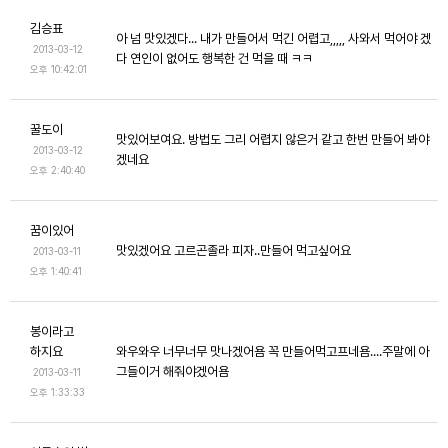
김승표
아 넘 맛있겠다... 내가 만들어서 먹긴 어렵고,,,,, 사와서 먹어야 겠
2013-03-12
다 연인이 없어도 행복한 건 먹을 때 ㅋㅋ
오후 10:42:01
꿀도이
맛있어보여요. 방법도 그리 어렵지 않은거 같고 한번 만들어 봐야
2013-03-12
겠네요
오후 2:40:40
꿈이있어
맛있겠어요 고르곤졸라 피자..만들어 먹고싶어요
2013-03-11
오후 1:40:41
봉이라고
하지요
와우와우 너무너무 맛나겠어욤 꼭 만들어먹고프네욤....주말에 아
그들이거 해줘야겠어욤
2013-03-11
오후 1:33:33