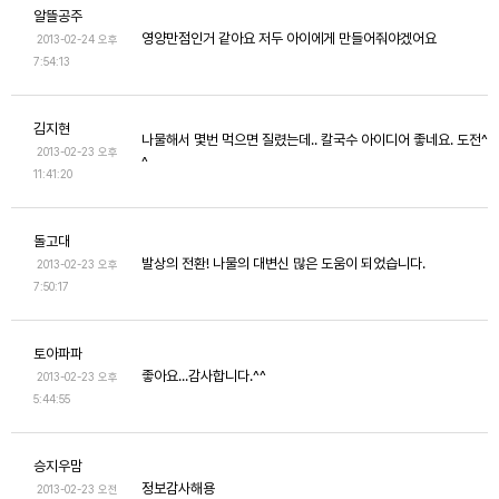
알뜰공주
영양만점인거 같아요 저두 아이에게 만들어줘야겠어요
2013-02-24 오후
7:54:13
김지현
나물해서 몇번 먹으면 질렸는데.. 칼국수 아이디어 좋네요. 도전^
2013-02-23 오후
^
11:41:20
돌고대
발상의 전환! 나물의 대변신 많은 도움이 되었습니다.
2013-02-23 오후
7:50:17
토아파파
좋아요...감사합니다.^^
2013-02-23 오후
5:44:55
승지우맘
정보감사해용
2013-02-23 오전