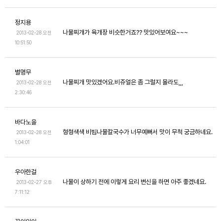
정지용
나물찌개가 육개장 비슷한거죠?? 맛있어보여요~~~
2013-02-28 오전
10:51:50
별명무
나물찌개 맛있겠어요.비쥬얼은 좀 그럴지 몰라도,,,
2013-02-28 오전
2:30:46
바다노을
형형색색 비빔나물칼국수가 너무예뻐서 맛이 무척 궁금하네요.
2013-02-28 오전
1:04:01
우아한걸
나물이 상하기 전에 이렇게 요리 변신을 하면 아주 좋겠네요.
2013-02-27 오후
7:11:12