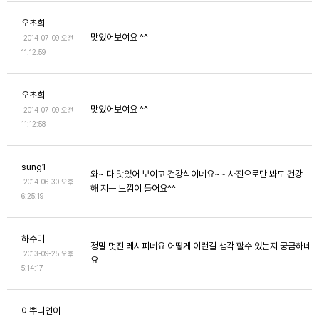
오초희
맛있어보여요 ^^
2014-07-09 오전
11:12:59
오초희
맛있어보여요 ^^
2014-07-09 오전
11:12:58
sung1
와~ 다 맛있어 보이고 건강식이네요~~ 사진으로만 봐도 건강
2014-06-30 오후
해 지는 느낌이 들어요^^
6:25:19
하수미
정말 멋진 레시피네요 어떻게 이런걸 생각 할수 있는지 궁금하네
2013-09-25 오후
요
5:14:17
이뿌니연이