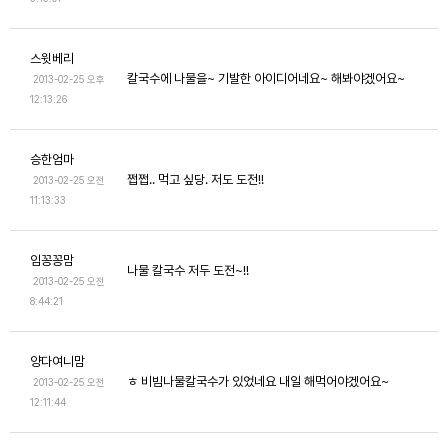
스윗베리
칼국수에 나물을~ 기발한 아이디어네요~ 해봐야겠어요~
2013-02-25 오후
12:13:26
승한엄마
쩝쩝.. 먹고 싶당. 저도 도전!!
2013-02-25 오전
11:13:33
임꽁꽁맘
나물 칼국수 저두 도전~!!
2013-02-25 오전
8:44:21
양다여니맘
ㅎ 비빔나물칼국수가 있었네요 내일 해먹어야겠어요~
2013-02-25 오전
12:11:44