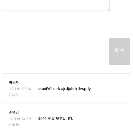
등 록
박숙자
skanfWLrork ajrdjqhrh tlvspdy
2014-08-27 오후
7:03:21
손영범
좋은정보 잘 보고갑니다.
2014-08-23 오전
3:26:56