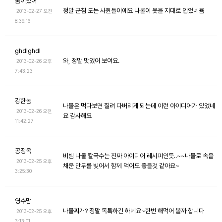
꿈이있어
정말 군침 도는 사쥔들이에요 나물이 옷을 지대로 입었네욤
2013-02-27 오전
8:39:16
ghdlghdl
와, 정말 맛있어 보여요.
2013-02-26 오후
7:43:23
강한놈
나물은 먹다보면 질려 다버리게 되는데 이런 아이디어가 있었네
2013-02-26 오전
요 감사해요
11:42:27
공정옥
비빔 나물 칼국수는 진짜 아이디어 레시피인듯..~~나물로 속을
2013-02-25 오후
채운 만두를 빚어서 함께 먹어도 좋을것 같아요~
3:25:30
영수맘
나물찌개? 정말 독특하긴 하네요~한번 해먹어 볼까 합니다
2013-02-25 오후
3:13:01