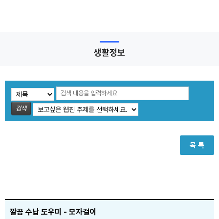
생활정보
검색
목 록
깔끔 수납 도우미 - 모자걸이