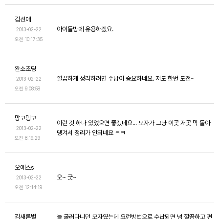
김선애
아이들방에 유용하겠요.
2013-02-22
오전 10:17:35
완소초딩
깔끔하게 정리하려면 수납이 중요하네요. 저도 한번 도전~
2013-02-22
오전 9:08:58
망고밍고
이런 것 하나 있었으면 좋겠네요... 모자가 그냥 이곳 저곳 막 돌아
2013-02-22
댕겨서 정리가 안되네요 ㅋㅋ
오전 8:19:29
오예스s
오~ 굿~
2013-02-22
오전 12:14:19
김새론별
늘 굴러다니던 모자였는데 요런방법으로 수납되면 넘 깔끔하고 편