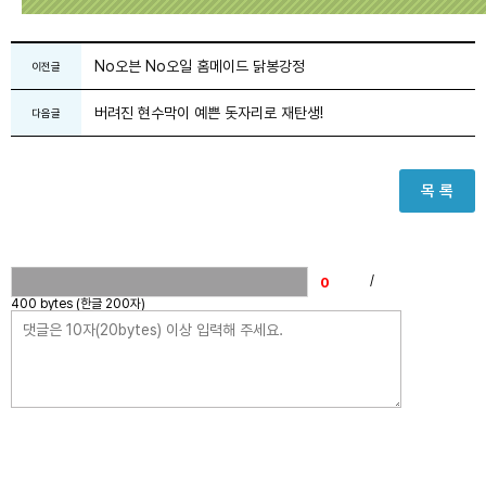
No오븐 No오일 홈메이드 닭봉강정
이전글
버려진 현수막이 예쁜 돗자리로 재탄생!
다음글
목 록
/
400 bytes (한글 200자)