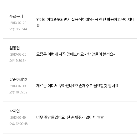
푸르구나
인테리어효과도되면서 실용적이예요~꼭 한번 활용하고싶어지네
2013-02-20
요
오후 3:25:44
김동현
요즘은 이런게 자꾸 맘에드네요~ 함 만들어 볼까요~
2013-02-20
오전 9:30:34
유준아빠12
재료는 어디서 구하셨나요? 손재주도 필요할것 같네요
2013-02-19
오후 10:55:32
박지연
너무 잘만들었네요,,전 손재주가 없어서 ㅠㅠ
2013-02-19
오후 12:00:48