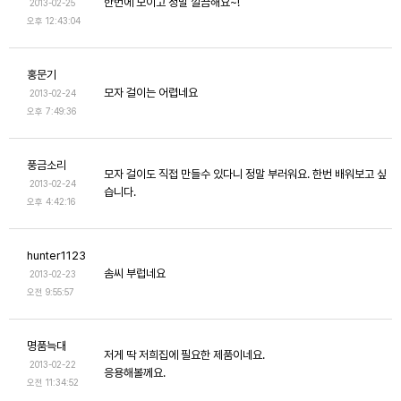
한번에 보이고 정말 깔끔해요~!
2013-02-25
오후 12:43:04
홍문기
모자 걸이는 어렵네요
2013-02-24
오후 7:49:36
풍금소리
모자 걸이도 직접 만들수 있다니 정말 부러워요. 한번 배워보고 싶
2013-02-24
습니다.
오후 4:42:16
hunter1123
솜씨 부럽네요
2013-02-23
오전 9:55:57
명품늑대
저게 딱 저희집에 필요한 제품이네요.
2013-02-22
응용해볼께요.
오전 11:34:52