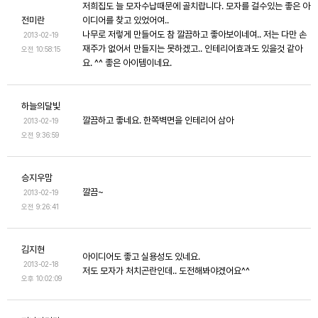
저희집도 늘 모자수납때문에 골치랍니다. 모자를 걸수있는 좋은 아
전미란
이디어를 찾고 있었어여..
나무로 저렇게 만들어도 참 깔끔하고 좋아보이네여.. 저는 다만 손
2013-02-19
재주가 없어서 만들지는 못하겠고.. 인테리어효과도 있을것 같아
오전 10:58:15
요. ^^ 좋은 아이템이네요.
하늘의달빛
깔끔하고 좋네요. 한쪽벽면을 인테리어 삼아
2013-02-19
오전 9:36:59
승지우맘
깔끔~
2013-02-19
오전 9:26:41
김지현
아이디어도 좋고 실용성도 있네요.
2013-02-18
저도 모자가 처치곤란인데.. 도전해봐야겠어요^^
오후 10:02:09