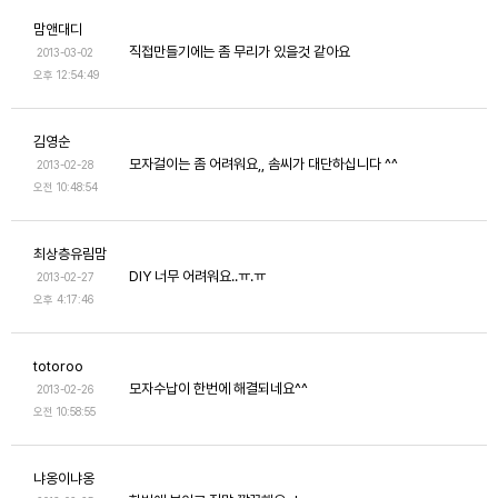
맘앤대디
직접만들기에는 좀 무리가 있을것 같아요
2013-03-02
오후 12:54:49
김영순
모자걸이는 좀 어려워요,, 솜씨가 대단하십니다 ^^
2013-02-28
오전 10:48:54
최상층유림맘
DIY 너무 어려워요..ㅠ.ㅠ
2013-02-27
오후 4:17:46
totoroo
모자수납이 한번에 해결되네요^^
2013-02-26
오전 10:58:55
냐옹이냐옹