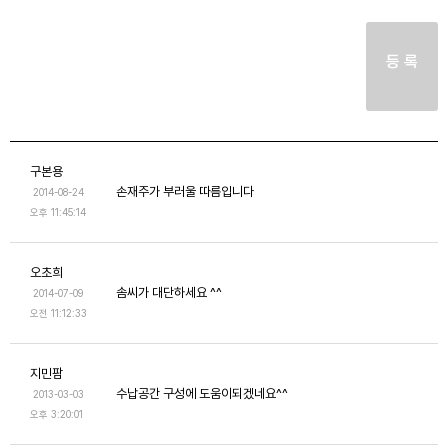
등 록
구본용
손재주가 부러울 따름입니다
2014-08-24
오후 11:45:14
오초희
솜씨가 대단하세요 ^^
2014-07-09
오전 11:12:33
지민팜
수납공간 구성에 도움이되겠네요^^
2013-03-03
오후 3:20:01