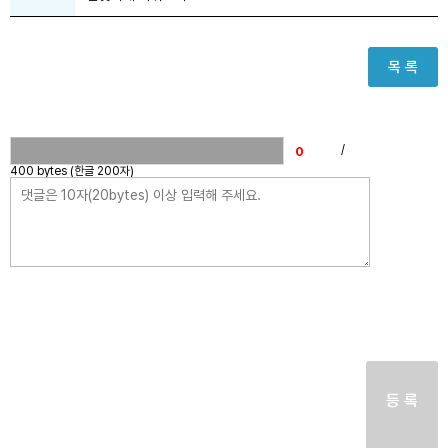
목 록
/
400 bytes (한글 200자)
등 록