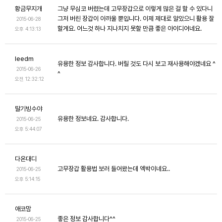
황금무지개
그냥 무심코 버렸는데 고무장갑으로 이렇게 많은 걸 할 수 있다니
그저 버린 장갑이 아까울 뿐입니다. 이제 제대로 알았으니 활용 잘
2015-06-28
할게요. 어느것 하나 지나치지 못할 만큼 좋은 아이디어네요.
오후 4:13:13
leedm
유용한 정보 감사합니다. 버릴 것도 다시 보고 재사용해야겠네요 ^
2015-06-26
^
오전 12:32:12
딸기빙수야
유용한 정보네요. 감사합니다.
2015-06-25
오후 5:44:07
다온대디
고무장갑 활용법 보러 들어왔는데 엑박이네요..
2015-06-25
오후 5:14:15
애코맘
좋은 정보 감사합니다^^
2015-06-25