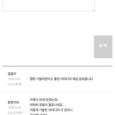
등 록
꼼꼼이
정망 기발하면서도 좋은 아이디어 제공 감솨합니다
2016-01-12
오전 9:46:40
이제사 보게 되었는데~
황혼러브
허허허 웃음이 절로나네요.
2015-12-20
이렇게 기발한 아이디어 가 있다니
오후 4:24:09