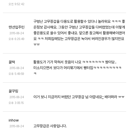
오전 9:52:42
구멍난 고무장갑을 다용도로 활용할수 있다니 놀라워요 ㅋㅋㅋ 좋
맨션입주민
은정보 감사해요. 그동안 구멍난 고무장갑들 다버렸었는데 이렇게
좋은용도로 쓸수 있어서 좋내요. 앞으론 참고해서 활용해봐야겠어
2015-06-24
요 ㅋㅋ 저희집에있는 고무장갑은 녹아서 버려진경우가 많지만요
오후 6:25:49
ㅠㅠ
꿀떡
활용도가 기가 막혀서 웃음이 나요 ㅋㅋㅋㅋㅋㅋㅋ 짱이당..
미소지으면서 보다가 머리묶기에서 빵터짐ㅋㅋㅋㅋㅋㅋㅋㅋㅋ
2015-06-24
ㅋ
오후 5:49:59
꿀꾸링
이거 보니 지금까지 버렸던 고무장갑 넘 아깝네요;; 배아퍼라 ㅠㅠ
2015-06-24
오후 3:05:15
inhow
고무장갑은 사랑입니다.
2015-06-24