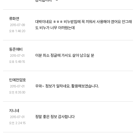
감사합니다^^~
류화연
대박이네요 ㅎㅎㅎ 비누받침에 꼭 끼워서 사용해야 겠어요 안그래
2015-07-09
도 비누가 너무 아까웠는데
오후 1:46:20
동준애비
이분 최소 정글에 가서도 살아 남으실 분
2015-07-01
오후 5:49:15
민예전암호
우와~ 정보가 알차네요. 활용해보겠습니다.
2015-07-01
오전 8:35:00
지니네
정말 좋은 정보 감사합니다
2015-07-01
오전 2:24:15