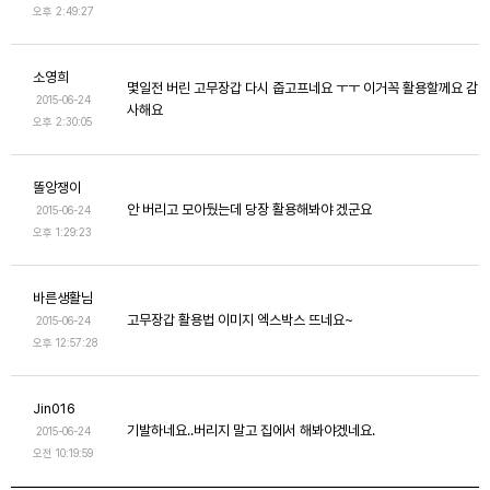
오후 2:49:27
소영희
몇일전 버린 고무장갑 다시 줍고프네요 ㅜㅜ 이거꼭 활용할께요 감
2015-06-24
사해요
오후 2:30:05
똘앙쟁이
안 버리고 모아뒀는데 당장 활용해봐야 겠군요
2015-06-24
오후 1:29:23
바른생활님
고무장갑 활용법 이미지 엑스박스 뜨네요~
2015-06-24
오후 12:57:28
Jin016
기발하네요..버리지 말고 집에서 해봐야겠네요.
2015-06-24
오전 10:19:59