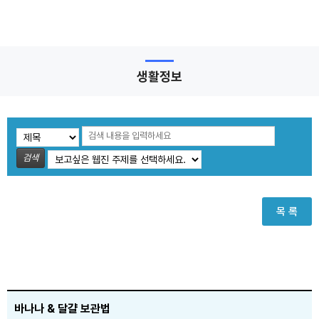
생활정보
검색
목 록
바나나 & 달걀 보관법