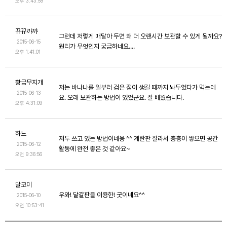
오후 3:43:59
뀨뀨꺄꺄
그런데 저렇게 매달아 두면 왜 더 오랜시간 보관할 수 있게 될까요?
2015-06-15
원리가 무엇인지 궁금하네요....
오후 1:41:01
황금무지개
저는 바나나를 일부러 검은 점이 생길 때까지 놔두었다가 먹는데
2015-06-13
요. 오래 보관하는 방법이 있었군요. 잘 배웠습니다.
오후 4:31:09
하느
저두 쓰고 있는 방법이네용 ^^ 계란판 잘라서 층층이 쌓으면 공간
2015-06-12
활동에 완전 좋은 것 같아요~
오전 9:36:56
달코미
우와! 달걀판을 이용한! 굿이네요^^
2015-06-10
오전 10:53:41