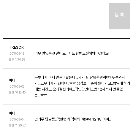
등 록
TRESOR
너무 맛있을것 같아요!! 저도 한번도전해봐야겠네요!
2015-03-16
오후 1:34:28
두부과자 어제 만들어봤는데...제가 뭘 잘못한걸까여? 두부과자
마다나
가...고무과자가 됐네여..ㅠㅠ 생각보다 손이 많이가고..평일에 하기
2015-03-06
에는 시간도 오래걸렸네여...직딩맘인데...밤 12시까지 만들었다
오전 10:16:40
는...ㅠㅠ
마다나
넘너무 맛날듯..꼭한번 해먹어봐야&#44248;어여..
2015-03-04
오전 11:29:57