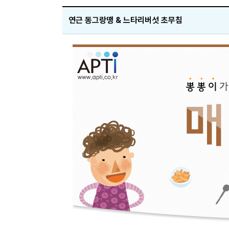
연근 동그랑땡 & 느타리버섯 초무침