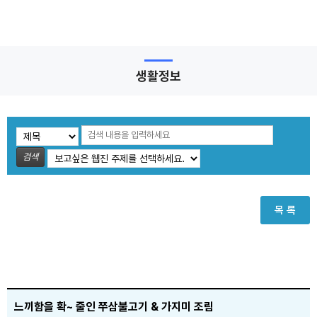
생활정보
검색
목 록
느끼함을 확~ 줄인 쭈삼불고기 & 가지미 조림