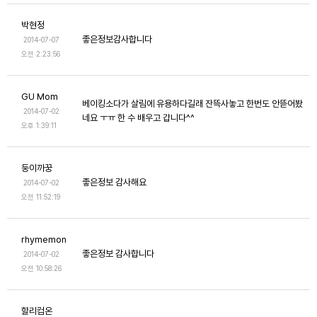
박현정
좋은정보감사합니다
2014-07-07
오전 2:23:56
GU Mom
베이킹소다가 살림에 유용하다길래 잔뜩사놓고 한번도 안뜯어봤
2014-07-02
네요 ㅜㅠ 한 수 배우고 갑니다^^
오후 1:39:11
둥이까꿍
좋은정보 감사해요
2014-07-02
오전 11:52:19
rhymemon
좋은정보 감사합니다
2014-07-02
오전 10:58:26
할리컴온