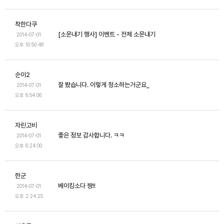
착한다쿠
[소문내기 행사] 이벤트 - 전체 소문내기
2014-07-01
오후 10:50:48
순이2
잘 봤습니다. 이렇게 청소하는거군요,,
2014-07-01
오후 6:54:06
자린고비
좋은 정보 감사합니다. ㅋㅋ
2014-07-01
오후 6:24:00
한군
베이킹소다 짱!!
2014-07-01
오후 2:24:25