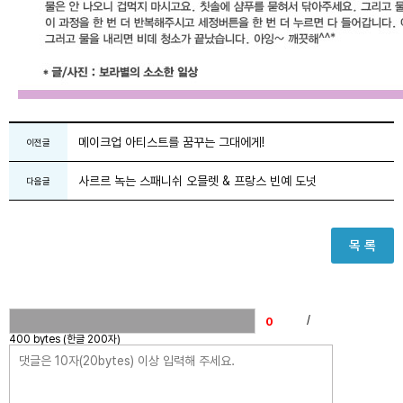
메이크업 아티스트를 꿈꾸는 그대에게!
이전글
사르르 녹는 스패니쉬 오믈렛 & 프랑스 빈예 도넛
다음글
목 록
/
400 bytes (한글 200자)