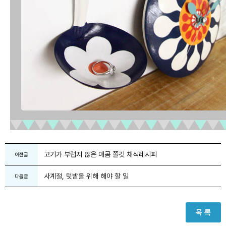
고기가 부럽지 않은 매콤 쫄깃 채식레시피
이전글
사계절, 텃밭을 위해 해야 할 일
다음글
목 록