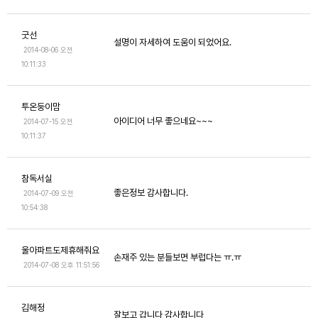
굿선
설명이 자세하여 도움이 되었어요.
2014-08-06 오전
10:11:33
투온둥이맘
아이디어 너무 좋으네요~~~
2014-07-15 오전
10:11:37
참독서실
좋은정보 감사합니다.
2014-07-09 오전
10:54:38
울아파트도제휴해줘요
손재주 있는 분들보면 부럽다는 ㅠ.ㅠ
2014-07-08 오후 11:51:56
김해정
잘보고 갑니다 감사합니다