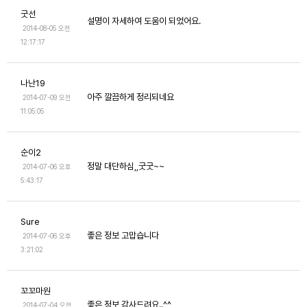
굿선
설명이 자세하여 도움이 되었어요.
2014-08-05 오전
12:17:17
나난19
아주 깔끔하게 정리되네요
2014-07-09 오전
11:05:05
순이2
정말 대단하심,,굿굿~~
2014-07-06 오후
5:43:17
Sure
좋은 정보 고맙습니다
2014-07-06 오후
3:21:02
꼬꼬마원
좋은 정보 감사드려요..^^
2014-07-04 오전