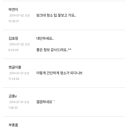
박연지
씽크대 청소 팁 잘보고 가요..
2014-07-02 오전
10:36:31
김효정
대단하세요..
2014-07-02 오전
좋은 정보 감사드려요..^^
8:24:04
뽀글이물
이렇게 간단하게 청소가 되다니!!!
2014-07-01 오전
11:24:54
금홍v
깔끔하네요``
2014-07-01 오전
1:06:30
부흥홈