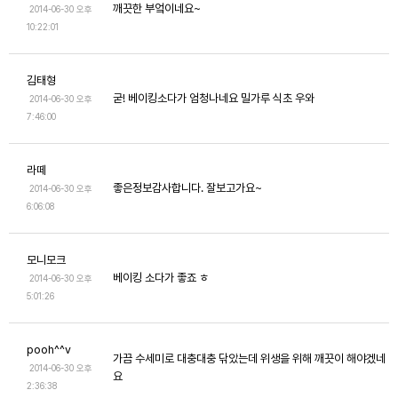
깨끗한 부엌이네요~
2014-06-30 오후
10:22:01
김태형
굳! 베이킹소다가 엄청나네요 밀가루 식초 우와
2014-06-30 오후
7:46:00
라떼
좋은정보감사합니다. 잘보고가요~
2014-06-30 오후
6:06:08
모니모크
베이킹 소다가 좋죠 ㅎ
2014-06-30 오후
5:01:26
pooh^^v
가끔 수세미로 대충대충 닦았는데 위생을 위해 깨끗이 해야겠네
2014-06-30 오후
요
2:36:38