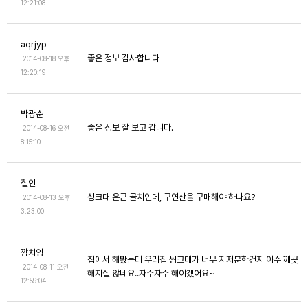
12:21:08
aqrjyp
좋은 정보 감사합니다
2014-08-18 오후
12:20:19
박광춘
좋은 정보 잘 보고 갑니다.
2014-08-16 오전
8:15:10
철인
싱크대 은근 골치인데, 구연산을 구매해야 하나요?
2014-08-13 오후
3:23:00
깜치영
집에서 해봤는데 우리집 씽크대가 너무 지저분한건지 아주 깨끗
2014-08-11 오전
해지질 않네요..자주자주 해야겠어요~
12:59:04