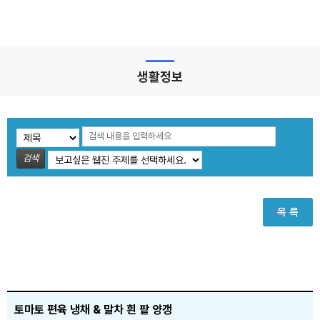
생활정보
검색
목 록
토마토 편육 냉채 & 말차 흰 팥 양갱