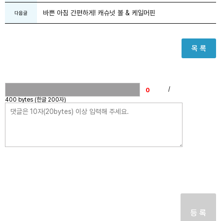
바쁜 아침 간편하게! 캐슈넛 볼 & 케일머핀
다음글
목 록
/
400 bytes (한글 200자)
등 록