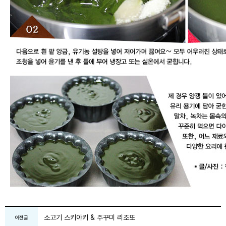
소고기 스키야키 & 주꾸미 리조또
이전글