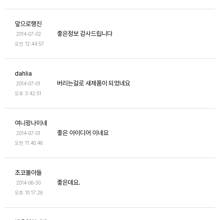
앞으로행진
좋은정보 감사드립니다
2014-07-02
오전 12:44:57
dahlia
버리는걸로 새제품이 되었네요
2014-07-01
오후 3:42:51
여니랑나미네
좋은 아이디어 이네요
2014-07-01
오전 11:40:46
초코볼아들
좋은데요.
2014-06-30
오후 10:17:26