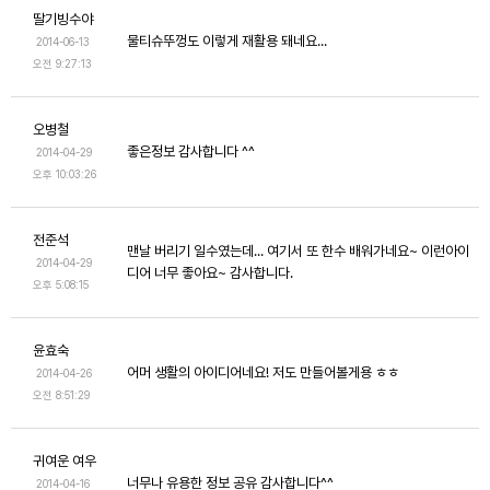
딸기빙수야
물티슈뚜껑도 이렇게 재활용 돼네요...
2014-06-13
오전 9:27:13
오병철
좋은정보 감사합니다 ^^
2014-04-29
오후 10:03:26
전준석
맨날 버리기 일수였는데... 여기서 또 한수 배워가네요~ 이런아이
2014-04-29
디어 너무 좋아요~ 감사합니다.
오후 5:08:15
윤효숙
어머 생활의 아이디어네요! 저도 만들어볼게용 ㅎㅎ
2014-04-26
오전 8:51:29
귀여운 여우
너무나 유용한 정보 공유 감사합니다^^
2014-04-16