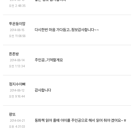
오전 2:48:35
투온둥이맘
다시한번 마음 가다듬고..정보감사합니다~~
2014-06-15
오전 11:06:56
튼튼방
주인공..기억할게요
2014-06-14
오전 1:13:34
정지수아빠
감사합니다
2014-06-12
오전 9:16:44
량또
동화책 읽어 줄때 아이를 주인공으로 해서 읽어 줘야 겠어요~ㅎ
2014-04-21
오후 4:31:03