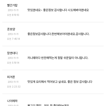
빨간거탑
맛있겠네요~ 좋은정보 감사합니다 시도해봐야겠네요
2013-11-11
오전 8:19:10
준호양
좋은정보감사합니다.한번해보아야겠네요.감사합니다.
2013-11-11
오전 7:45:14
맘앤대디
끼니때마다 반찬해먹는게 정말 쉬운일이 아니랍니다.
2013-11-11
오전 5:19:14
피겨퀸
맛있게 요리해서 먹어보고 싶네요. 좋은 정보 감사합니다
2013-11-11
오전 2:23:32
나야제하
불고기 깻잎....저도 참 좋아하는데요.....
2013-11-11