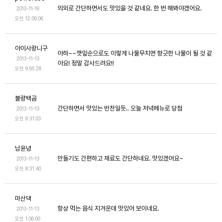
의외로 간단하면서도 맛있을 것 같네요. 한 번 해봐야겠어요.
2013-11-19
오전 12:09:06
아이사랑니구
아하~~깻잎순으로도 이렇게 나물무치면 향긋한 나물이 될 것 같
2013-11-13
아요! 정말 감사드려요!!
오전 9:55:28
불량백곰
간단하면서 맛있는 반찬일듯.. 오늘 저녁메뉴로 당첨
2013-11-13
오전 9:31:03
남윤녕
만들기도 간편하고 재료도 간단하네요. 맛있겠어요~
2013-11-13
오전 8:31:40
마산댁
항상 먹는 음식 지겨운데 맛있어 보이네요.
2013-11-13
오전 1:06:00