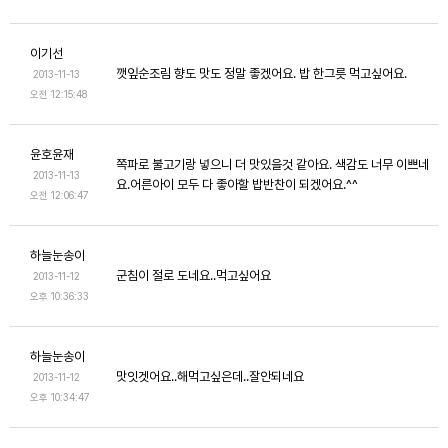
이기선
깻잎순조림 향도 맛도 정말 좋겠어요. 밥 한그릇 먹고싶어요.
2013-11-13
오전 12:15:48
윤호윤재
쪽파로 불고기랑 넣으니 더 맛있을것 같아요. 색감도 너무 이쁘네
2013-11-13
요.어른아이 모두 다 좋아할 밥반찬이 되겠어요.^^
오전 12:06:47
하늘눈송이
군침이 절로 도네요..먹고싶어요
2013-11-12
오후 10:36:33
하늘눈송이
맛잇겟어요..해먹고싶은데..잘안되네요
2013-11-12
오후 10:34:47