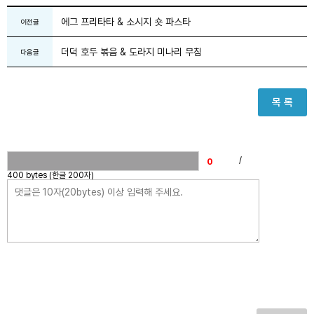
에그 프리타타 & 소시지 숏 파스타
이전글
더덕 호두 볶음 & 도라지 미나리 무침
다음글
목 록
/
400 bytes (한글 200자)