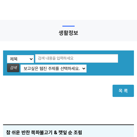
생활정보
검색
목 록
참 쉬운 반찬 쪽파불고기 & 깻잎 순 조림