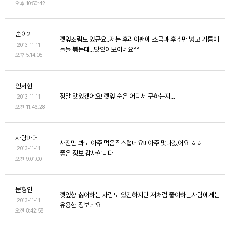
오후 10:50:42
순이2
깻잎조림도 있군요..저는 후라이팬에 소금과 후추만 넣고 기름에
2013-11-11
들들 볶는데...맛있어보이네요^^
오후 5:14:05
안서현
정말 맛있겠어요! 깻잎 순은 어디서 구하는지...
2013-11-11
오전 11:46:28
사랑파더
사진만 봐도 아주 먹음직스럽네요!! 아주 맛나겠어요 ㅎㅎ
2013-11-11
좋은 정보 감사합니다
오전 9:01:00
문형인
깻잎향 싫어하는 사람도 있긴하지만 저처럼 좋아하는사람에게는
2013-11-11
유용한 정보네요
오전 8:42:58