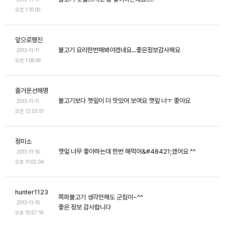
오전 1:10:00
앞으로행진
불고기 요리한번해봐야겠네요...좋은정보감사해요
2013-11-11
오전 1:09:06
즐거운선헤명
불고기보다 깻잎이 더 맛있어 보여요 깻잎 너ㅜ 좋아요
2013-11-11
오전 12:53:51
정미소
깻잎 너무 좋아하는데 한번 해먹어&#48421;겠어요 ^^
2013-11-10
오후 11:02:04
hunter1123
쪽파불고기 생각만해도 군침이~^^
2013-11-10
좋은 정보 감사합니다
오후 10:57:19