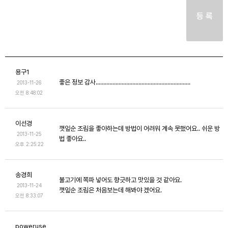
등 록
용구1
좋은 정보 감사..............................................................
2013-11-26
오전 8:48:02
이선경
깻잎순 조림을 좋아하는데 방법이 어려워 계속 못했어요.. 쉬운 방
2013-11-25
법 좋아요..
오후 2:25:22
송경희
불고기에 쪽파 넣어도 향긋하고 맛있을 것 같아요.
2013-11-24
깻잎순 조림은 처음보는데 해봐야 겠어요.
오전 8:33:07
poweruse