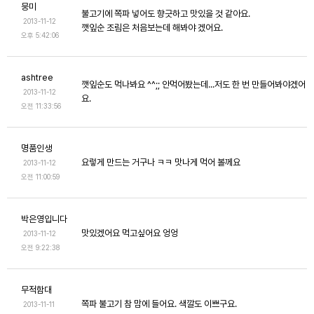
뭉미
불고기에 쪽파 넣어도 향긋하고 맛있을 것 같아요.
2013-11-12
깻잎순 조림은 처음보는데 해봐야 겠어요.
오후 5:42:06
ashtree
깻잎순도 먹나봐요 ^^;; 안먹어봤는데...저도 한 번 만들어봐야겠어
2013-11-12
요.
오전 11:33:56
명품인생
요렇게 만드는 거구나 ㅋㅋ 맛나게 먹어 볼께요
2013-11-12
오전 11:00:59
박은영입니다
맛있겠어요 먹고싶어요 엉엉
2013-11-12
오전 9:22:38
무적함대
쪽파 불고기 참 맘에 들어요. 색깔도 이쁘구요.
2013-11-11