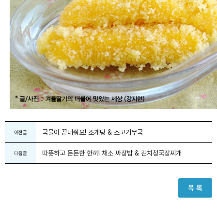
국물이 끝내줘요! 조개탕 & 소고기무국
이전글
따뜻하고 든든한 한끼! 채소 짜장밥 & 김치청국장찌개
다음글
목 록