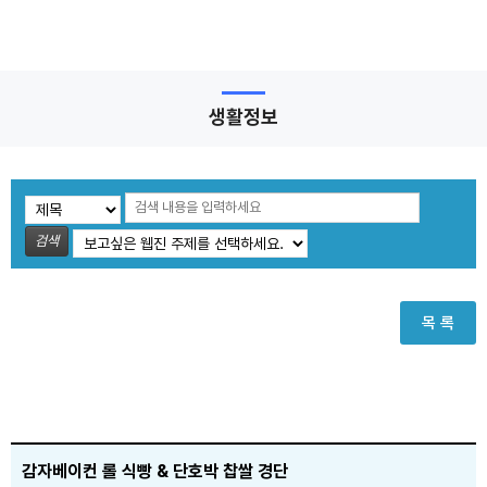
생활정보
검색
목 록
감자베이컨 롤 식빵 & 단호박 찹쌀 경단