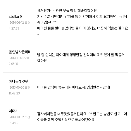
요거요거~~ 완전 오늘 당장 해봐야겠어요
stellar9
지난주말 시댁에서 감자를 많이 받아와서 어찌 요리해먹나 검색
중이였는데^^
2014-06-12 오후
베이컨 돌돌 말아놓았다면 울 아이 몇개도 너끈히 먹을것 같아요
4:27:29
~
할인받자관리비
밥 잘 안먹는 아이에게 영양만점 간식이네요 맛있게 잘 먹을거
2013-11-06 오후
같아요
2:08:15
하나둘셋넷닷
아이들 간식에 좋은 레시피네요~!! 영양만점~ 간식!
2013-10-20 오후
11:42:23
아더기
감자베이컨롤 너무맛있을꺼같아요~^^ 만드는 방법도 쉽고~ 아
2013-10-02 오전
이들과 함께 주말간식으로 해봐야겠어요
9:13:39