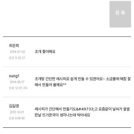
등 록
최은희
조개 좋아해요
2014-07-02
오전 5:42:21
sung1
조개탕 간단한 레시피로 쉽게 만들 수 있겠어요~ 소금물에 해캄 잘
2014-06-17
해서 만들어 볼께요^^
오후 12:07:24
김길영
레시피가 간단해서 만들기도&#49733;고 요즘같이 날씨가 쌀쌀
2013-10-01
한날 뜨거운국이 생각나는데 딱이네요
오후 6:06:50