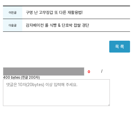
구멍 난 고무장갑 또 다른 재활용법!
이전글
감자베이컨 롤 식빵 & 단호박 찹쌀 경단
다음글
목 록
/
400 bytes (한글 200자)