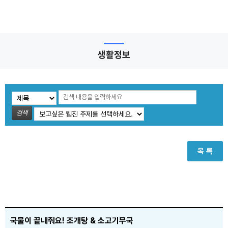
생활정보
검색
목 록
국물이 끝내줘요! 조개탕 & 소고기무국