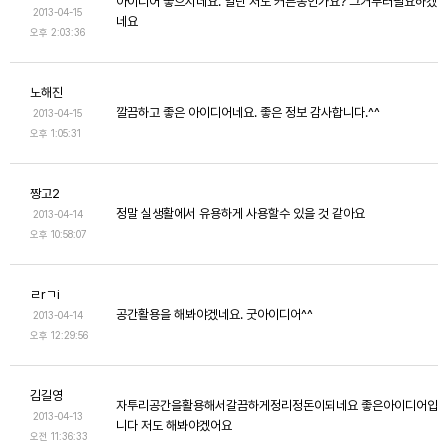
아이디어 좋으시네요. 일단 저도 커튼봉인가요? 그거부터필요하겠
2013-04-15
네요
오후 2:03:36
노해진
깔끔하고 좋은 아이디어네요. 좋은 정보 감사합니다.^^
2013-04-15
오후 1:05:31
짱고2
정말 실생활에서 유용하게 사용할수 있을 것 같아요
2013-04-14
오후 10:58:07
ㄹrㄱi
공간활용을 해봐야겠네요. 굿아이디어^^
2013-04-14
오후 12:29:56
김길영
자투리공간을활용해서갈끔하게정리정돈이되네요 좋은아이디어입
2013-04-13
니다 저도 해봐야겠어요
오전 11:36:33