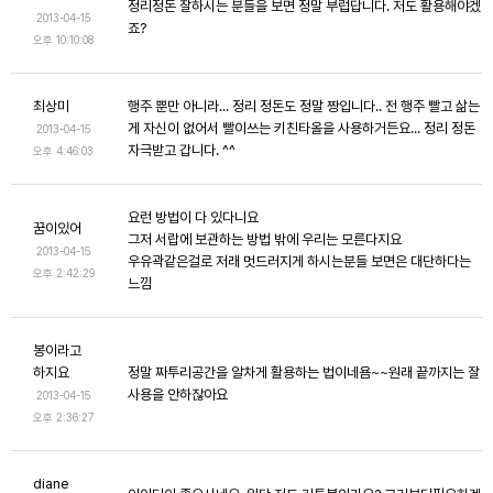
정리정돈 잘하시는 분들을 보면 정말 부럽답니다. 저도 활용해야겠
2013-04-15
죠?
오후 10:10:08
최상미
행주 뿐만 아니라... 정리 정돈도 정말 짱입니다.. 전 행주 빨고 삶는
게 자신이 없어서 빨이쓰는 키친타올을 사용하거든요... 정리 정돈
2013-04-15
자극받고 갑니다. ^^
오후 4:46:03
요런 방법이 다 있다니요
꿈이있어
그저 서랍에 보관하는 방법 밖에 우리는 모른다지요
2013-04-15
우유곽같은걸로 저래 멋드러지게 하시는분들 보면은 대단하다는
오후 2:42:29
느낌
봉이라고
하지요
정말 짜투리공간을 알차게 활용하는 법이네욤~~원래 끝까지는 잘
사용을 안하잖아요
2013-04-15
오후 2:36:27
diane