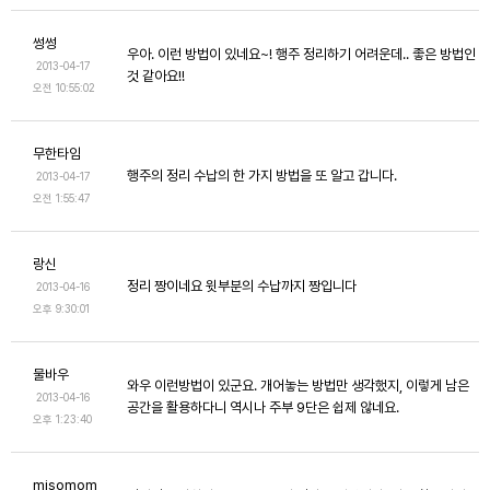
썽썽
우아. 이런 방법이 있네요~! 행주 정리하기 어려운데.. 좋은 방법인
2013-04-17
것 같아요!!
오전 10:55:02
무한타임
행주의 정리 수납의 한 가지 방법을 또 알고 갑니다.
2013-04-17
오전 1:55:47
랑신
정리 짱이네요 윗부분의 수납까지 짱입니다
2013-04-16
오후 9:30:01
물바우
와우 이런방법이 있군요. 개어놓는 방법만 생각했지, 이렇게 남은
2013-04-16
공간을 활용하다니 역시나 주부 9단은 쉽제 않네요.
오후 1:23:40
misomom