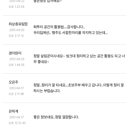
좋은정보 감사해요~
2013-04-22
오후 1:22:54
최상층유림맘
짜투리 공간의 활용법....감사합니다..
2013-04-20
우리집에선.. 행주도 서랍한자리를 차지하고 있는데...
오후 3:17:12
경이원이
정말 살림꾼이시네요~ 씽크대 정리하고 남는 공간 활용도 되고 너
2013-04-20
무 좋네요~
오후 1:44:35
오은주
정말..정리가 잘 되네요...초보주부 배우고 갑니다..이렇게 정리 잘
2013-04-17
하시는 부럽습니다.
오후 2:11:48
은하계
좋은 정보네요..정말 깔끔합니다.
2013-04-17
오후 12:12:43