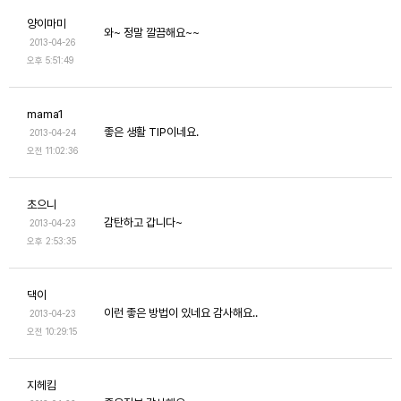
양이마미
와~ 정말 깔끔해요~~
2013-04-26
오후 5:51:49
mama1
좋은 생활 TIP이네요.
2013-04-24
오전 11:02:36
초으니
감탄하고 갑니다~
2013-04-23
오후 2:53:35
댁이
이런 좋은 방법이 있네요 감사해요..
2013-04-23
오전 10:29:15
지헤킴